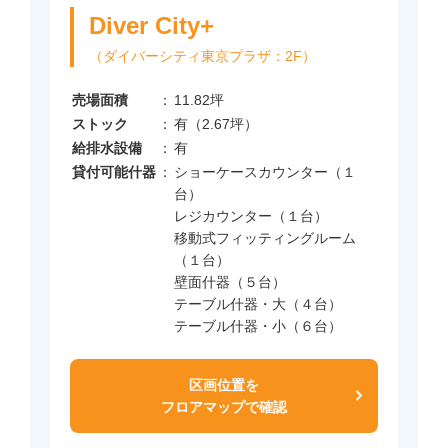
Diver City+
（ダイバーシティ東京プラザ：2F）
売場面積
：
11.82坪
ストック
：
有（2.67坪）
給排水設備
：
有
貸付可能什器
：
ショーケースカウンター（１
台）
レジカウンター（１台）
移動式フィッティングルーム
（１台）
壁面什器（５台）
テーブル什器・大（４台）
テーブル什器・小（６台）
区画位置を
フロアマップで確認