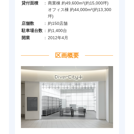
貸付面積
：
商業棟 約49,600m²(約15,000坪)
オフィス棟 約44,000m²(約13,300
坪)
店舗数
：
約150店舗
駐車場台数
：
約1,400台
開業
：
2012年4月
区画概要