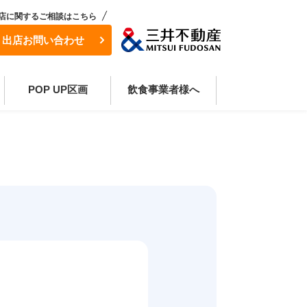
店に関するご相談はこちら
出店お問い合わせ
2
づくり
FAQ
多様な物件・出店形態
施設一覧
事業チャネルの拡大
新規開業物件のご紹介
様々な販促活動
POP UP区画
飲食事業者様へ