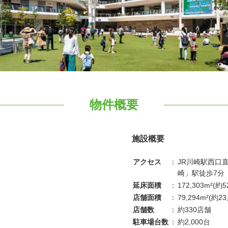
物件概要
施設概要
アクセス
：
JR川崎駅西口
崎」駅徒歩7分
延床面積
：
172,303m²(約
店舗面積
：
79,294m²(約2
店舗数
：
約330店舗
駐車場台数
：
約2,000台