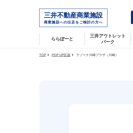
三井不動産商業施設
商業施設への出店をご検討の方へ
三井アウトレット
経年優化を実現する運営管理
出店者様インタビュー01
三井アウトレットパーク
街づくり型商
出店者様イン
ららぽーと
パーク
TOP
POP UP区画
ラゾーナ川崎プラザ（川崎）