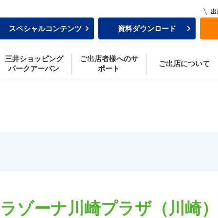
出
スペシャルコンテンツ
資料ダウンロード
三井ショッピング
ご出店者様へのサ
の特色
業施設開発
タビュー02
ブランドラインナップ
営業担当インタビュー01
選ばれる施設づくり
施設としての販促活動
施設の特色 〜日本橋エリアの事例から〜
営業担当インタビュー0
ご出店の流れ
働きやすい環境
ご出店について
パークアーバン
ポート
ラゾーナ
川崎プラザ
（川崎）