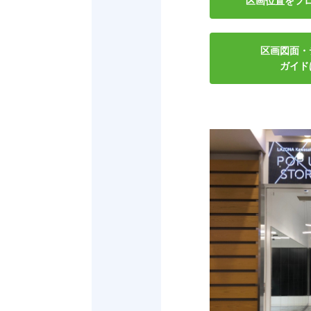
区画位置を
フ
区画図面・
ガイド