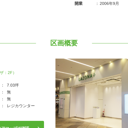
開業
：
2006年9月
区画概要
ザ：2F）
：
7.03坪
：
無
：
無
：
レジカウンター