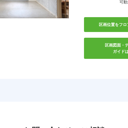
可動
区画位置を
フロ
区画図面・
ガイド