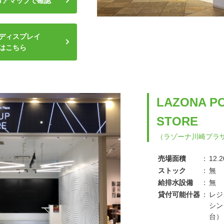
ロアマップで確認
ディスプレイ
はこちら
LAZONA
P
STORE
（ラゾーナ川崎プラザ
売場面積
：
12.
ストック
：
無
給排水設備
：
無
貸付可能什器
：
レジ
シン
台）