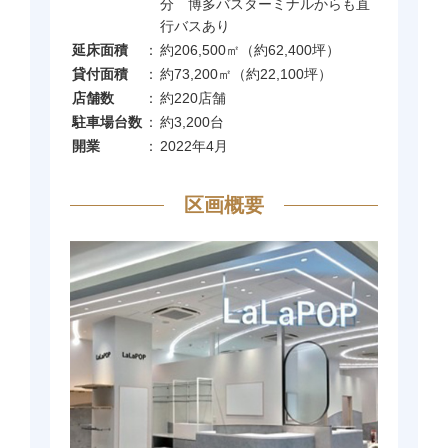
分 博多バスターミナルからも直
行バスあり
延床面積
：
約206,500㎡（約62,400坪）
貸付面積
：
約73,200㎡（約22,100坪）
店舗数
：
約220店舗
駐車場台数
：
約3,200台
開業
：
2022年4月
区画概要