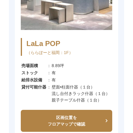
LaLa POP
（ららぽーと福岡：1F）
売場面積
：
8.89坪
ストック
：
有
給排水設備
：
有
貸付可能什器
：
壁面•柱面什器（１台）
流し台付きラック什器（１台）
親子テーブル什器（１台）
区画位置を
フロアマップで確認